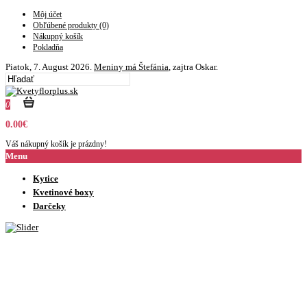
Môj účet
Obľúbené produkty (0)
Nákupný košík
Pokladňa
Piatok
, 7. August 2026.
Meniny má
Štefánia
, zajtra
Oskar
.
0
0.00€
Váš nákupný košík je prázdny!
Menu
Kytice
Kvetinové boxy
Darčeky